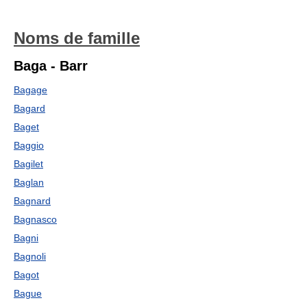
Noms de famille
Baga - Barr
Bagage
Bagard
Baget
Baggio
Bagilet
Baglan
Bagnard
Bagnasco
Bagni
Bagnoli
Bagot
Bague