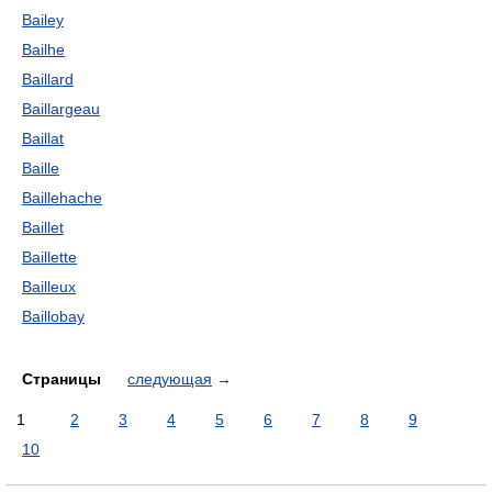
Bailey
Bailhe
Baillard
Baillargeau
Baillat
Baille
Baillehache
Baillet
Baillette
Bailleux
Baillobay
Страницы
следующая
→
1
2
3
4
5
6
7
8
9
10